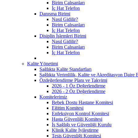
Birim Çalışanları
İç Hat Telefon
Danışma Birimi
Nasıl Gidilir?
Birim Çalışanları
İç Hat Telefon
Disiplin İşlemleri Birimi
Nasıl Gidilir?
Birim Çalışanları
İç Hat Telefon
Kalite Yönetimi
Sağlıkta Kalite Standartları
Sağlıkta Verimlilik, Kalite ve Akreditasyon Daire 
Özdeğerlendirme Planı ve Takvimi
2026 - 1 Öz Değerlendirme
2026 - 2 Öz Değerlendirme
Komitelerimiz
Bebek Dostu Hastane Komitesi
Eğitim Komitesi
Enfeksiyon Kontrol Komitesi
Hasta Güvenliği Komitesi
İş Sağlığı ve Güvenliği Kurulu
Klinik Kalite İyileştirme
Tesis Güvenliği Komitesi