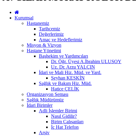
Kurumsal
Hastanemiz
Tarihçemiz
Değerlerimiz
Amaç ve Hedeflerimiz
Misyon & Vizyon
Hastane Yönetimi
Başhekim ve Yardımcıları
Dr. Öğr. Üyesi A.İbrahim ULUSOY
Uz. Dr. Arzu YALÇIN
İdari ve Mali Hiz. Müd. ve Yard.
Seyhan KESKİN
Sağlık ve Bakım Hiz. Müd.
Hatice ÇELİK
Organizasyon Şeması
Sağlık Müdürümüz
İdari Birimler
Adli İşlemler Birimi
Nasıl Gidilir?
Birim Çalışanları
İç Hat Telefon
Arşiv