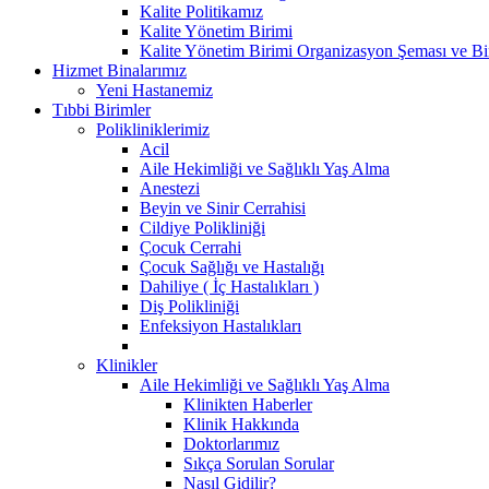
Kalite Politikamız
Kalite Yönetim Birimi
Kalite Yönetim Birimi Organizasyon Şeması ve Bi
Hizmet Binalarımız
Yeni Hastanemiz
Tıbbi Birimler
Polikliniklerimiz
Acil
Aile Hekimliği ve Sağlıklı Yaş Alma
Anestezi
Beyin ve Sinir Cerrahisi
Cildiye Polikliniği
Çocuk Cerrahi
Çocuk Sağlığı ve Hastalığı
Dahiliye ( İç Hastalıkları )
Diş Polikliniği
Enfeksiyon Hastalıkları
Klinikler
Aile Hekimliği ve Sağlıklı Yaş Alma
Klinikten Haberler
Klinik Hakkında
Doktorlarımız
Sıkça Sorulan Sorular
Nasıl Gidilir?