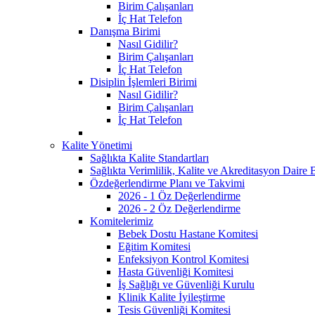
Birim Çalışanları
İç Hat Telefon
Danışma Birimi
Nasıl Gidilir?
Birim Çalışanları
İç Hat Telefon
Disiplin İşlemleri Birimi
Nasıl Gidilir?
Birim Çalışanları
İç Hat Telefon
Kalite Yönetimi
Sağlıkta Kalite Standartları
Sağlıkta Verimlilik, Kalite ve Akreditasyon Daire 
Özdeğerlendirme Planı ve Takvimi
2026 - 1 Öz Değerlendirme
2026 - 2 Öz Değerlendirme
Komitelerimiz
Bebek Dostu Hastane Komitesi
Eğitim Komitesi
Enfeksiyon Kontrol Komitesi
Hasta Güvenliği Komitesi
İş Sağlığı ve Güvenliği Kurulu
Klinik Kalite İyileştirme
Tesis Güvenliği Komitesi