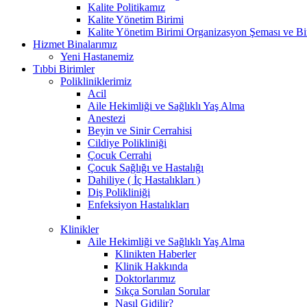
Kalite Politikamız
Kalite Yönetim Birimi
Kalite Yönetim Birimi Organizasyon Şeması ve Bi
Hizmet Binalarımız
Yeni Hastanemiz
Tıbbi Birimler
Polikliniklerimiz
Acil
Aile Hekimliği ve Sağlıklı Yaş Alma
Anestezi
Beyin ve Sinir Cerrahisi
Cildiye Polikliniği
Çocuk Cerrahi
Çocuk Sağlığı ve Hastalığı
Dahiliye ( İç Hastalıkları )
Diş Polikliniği
Enfeksiyon Hastalıkları
Klinikler
Aile Hekimliği ve Sağlıklı Yaş Alma
Klinikten Haberler
Klinik Hakkında
Doktorlarımız
Sıkça Sorulan Sorular
Nasıl Gidilir?