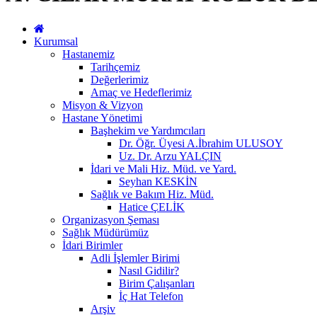
Kurumsal
Hastanemiz
Tarihçemiz
Değerlerimiz
Amaç ve Hedeflerimiz
Misyon & Vizyon
Hastane Yönetimi
Başhekim ve Yardımcıları
Dr. Öğr. Üyesi A.İbrahim ULUSOY
Uz. Dr. Arzu YALÇIN
İdari ve Mali Hiz. Müd. ve Yard.
Seyhan KESKİN
Sağlık ve Bakım Hiz. Müd.
Hatice ÇELİK
Organizasyon Şeması
Sağlık Müdürümüz
İdari Birimler
Adli İşlemler Birimi
Nasıl Gidilir?
Birim Çalışanları
İç Hat Telefon
Arşiv