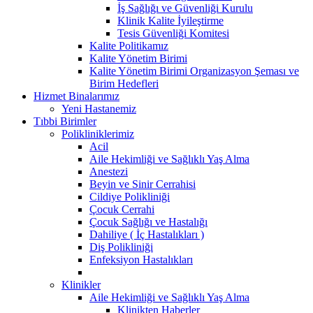
İş Sağlığı ve Güvenliği Kurulu
Klinik Kalite İyileştirme
Tesis Güvenliği Komitesi
Kalite Politikamız
Kalite Yönetim Birimi
Kalite Yönetim Birimi Organizasyon Şeması ve
Birim Hedefleri
Hizmet Binalarımız
Yeni Hastanemiz
Tıbbi Birimler
Polikliniklerimiz
Acil
Aile Hekimliği ve Sağlıklı Yaş Alma
Anestezi
Beyin ve Sinir Cerrahisi
Cildiye Polikliniği
Çocuk Cerrahi
Çocuk Sağlığı ve Hastalığı
Dahiliye ( İç Hastalıkları )
Diş Polikliniği
Enfeksiyon Hastalıkları
Klinikler
Aile Hekimliği ve Sağlıklı Yaş Alma
Klinikten Haberler