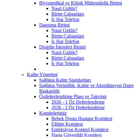
Biyomedikal ve Klinik Mühendislik Birimi
Nasıl Gidilir?
Birim Çalışanları
İç Hat Telefon
Danışma Birimi
Nasıl Gidilir?
Birim Çalışanları
İç Hat Telefon
Disiplin İşlemleri Birimi
Nasıl Gidilir?
Birim Çalışanları
İç Hat Telefon
Kalite Yönetimi
Sağlıkta Kalite Standartları
Sağlıkta Verimlilik, Kalite ve Akreditasyon Daire
Başkanlığı
Özdeğerlendirme Planı ve Takvimi
2026 - 1 Öz Değerlendirme
2026 - 2 Öz Değerlendirme
Komitelerimiz
Bebek Dostu Hastane Komitesi
Eğitim Komitesi
Enfeksiyon Kontrol Komitesi
Hasta Güvenliği Komitesi