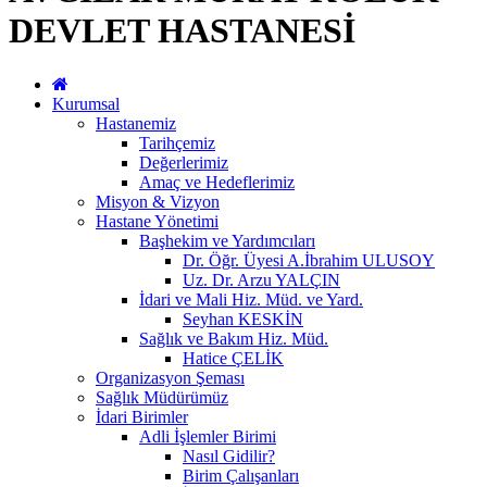
DEVLET HASTANESİ
Kurumsal
Hastanemiz
Tarihçemiz
Değerlerimiz
Amaç ve Hedeflerimiz
Misyon & Vizyon
Hastane Yönetimi
Başhekim ve Yardımcıları
Dr. Öğr. Üyesi A.İbrahim ULUSOY
Uz. Dr. Arzu YALÇIN
İdari ve Mali Hiz. Müd. ve Yard.
Seyhan KESKİN
Sağlık ve Bakım Hiz. Müd.
Hatice ÇELİK
Organizasyon Şeması
Sağlık Müdürümüz
İdari Birimler
Adli İşlemler Birimi
Nasıl Gidilir?
Birim Çalışanları