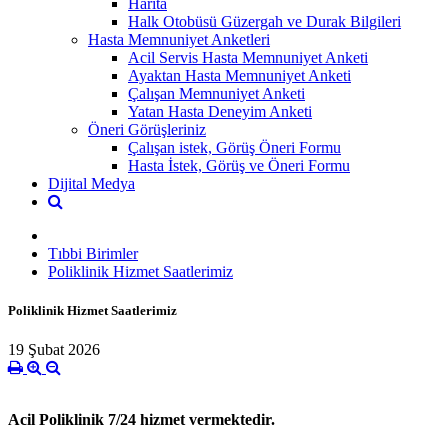
Harita
Halk Otobüsü Güzergah ve Durak Bilgileri
Hasta Memnuniyet Anketleri
Acil Servis Hasta Memnuniyet Anketi
Ayaktan Hasta Memnuniyet Anketi
Çalışan Memnuniyet Anketi
Yatan Hasta Deneyim Anketi
Öneri Görüşleriniz
Çalışan istek, Görüş Öneri Formu
Hasta İstek, Görüş ve Öneri Formu
Dijital Medya
Tıbbi Birimler
Poliklinik Hizmet Saatlerimiz
Poliklinik Hizmet Saatlerimiz
19 Şubat 2026
Acil Poliklinik 7/24 hizmet vermektedir.