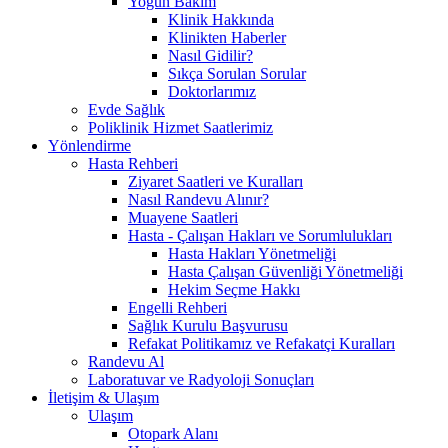
Yoğun Bakım
Klinik Hakkında
Klinikten Haberler
Nasıl Gidilir?
Sıkça Sorulan Sorular
Doktorlarımız
Evde Sağlık
Poliklinik Hizmet Saatlerimiz
Yönlendirme
Hasta Rehberi
Ziyaret Saatleri ve Kuralları
Nasıl Randevu Alınır?
Muayene Saatleri
Hasta - Çalışan Hakları ve Sorumlulukları
Hasta Hakları Yönetmeliği
Hasta Çalışan Güvenliği Yönetmeliği
Hekim Seçme Hakkı
Engelli Rehberi
Sağlık Kurulu Başvurusu
Refakat Politikamız ve Refakatçi Kuralları
Randevu Al
Laboratuvar ve Radyoloji Sonuçları
İletişim & Ulaşım
Ulaşım
Otopark Alanı