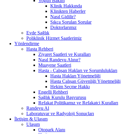
Yoğun Bakım
Klinik Hakkında
Klinikten Haberler
Nasıl Gidilir?
Sıkça Sorulan Sorular
Doktorlarımız
Evde Sağlık
Poliklinik Hizmet Saatlerimiz
Yönlendirme
Hasta Rehberi
Ziyaret Saatleri ve Kuralları
Nasıl Randevu Alınır?
Muayene Saatleri
Hasta - Çalışan Hakları ve Sorumlulukları
Hasta Hakları Yönetmeliği
Hasta Çalışan Güvenliği Yönetmeliği
Hekim Seçme Hakkı
Engelli Rehberi
Sağlık Kurulu Başvurusu
Refakat Politikamız ve Refakatçi Kuralları
Randevu Al
Laboratuvar ve Radyoloji Sonuçları
İletişim & Ulaşım
Ulaşım
Otopark Alanı