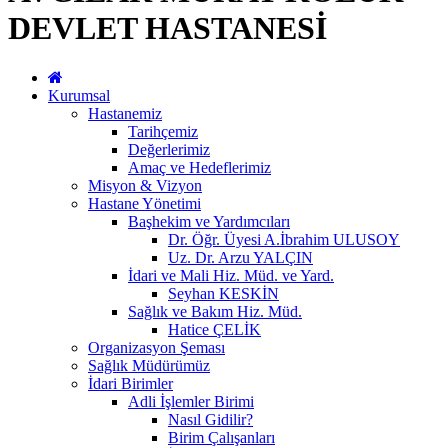
DEVLET HASTANESİ
Kurumsal
Hastanemiz
Tarihçemiz
Değerlerimiz
Amaç ve Hedeflerimiz
Misyon & Vizyon
Hastane Yönetimi
Başhekim ve Yardımcıları
Dr. Öğr. Üyesi A.İbrahim ULUSOY
Uz. Dr. Arzu YALÇIN
İdari ve Mali Hiz. Müd. ve Yard.
Seyhan KESKİN
Sağlık ve Bakım Hiz. Müd.
Hatice ÇELİK
Organizasyon Şeması
Sağlık Müdürümüz
İdari Birimler
Adli İşlemler Birimi
Nasıl Gidilir?
Birim Çalışanları