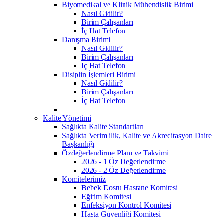
Biyomedikal ve Klinik Mühendislik Birimi
Nasıl Gidilir?
Birim Çalışanları
İç Hat Telefon
Danışma Birimi
Nasıl Gidilir?
Birim Çalışanları
İç Hat Telefon
Disiplin İşlemleri Birimi
Nasıl Gidilir?
Birim Çalışanları
İç Hat Telefon
Kalite Yönetimi
Sağlıkta Kalite Standartları
Sağlıkta Verimlilik, Kalite ve Akreditasyon Daire
Başkanlığı
Özdeğerlendirme Planı ve Takvimi
2026 - 1 Öz Değerlendirme
2026 - 2 Öz Değerlendirme
Komitelerimiz
Bebek Dostu Hastane Komitesi
Eğitim Komitesi
Enfeksiyon Kontrol Komitesi
Hasta Güvenliği Komitesi