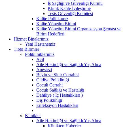
İş Sağlığı ve Güvenliği Kurulu
Klinik Kalite İyileştirme
Tesis Güvenliği Komitesi
Kalite Politikamız
Kalite Yönetim Birimi
Kalite Yönetim Birimi Organizasyon Şeması ve
Birim Hedefleri
Hizmet Binalarımız
Yeni Hastanemiz
Tıbbi Birimler
Polikliniklerimiz
Acil
Aile Hekimliği ve Sağlıklı Yaş Alma
Anestezi
Beyin ve Sinir Cerrahisi
Cildiye Polikliniği
Çocuk Cerrahi
Çocuk Sağlığı ve Hastalığı
Dahiliye ( İç Hastalıkları )
Diş Polikliniği
Enfeksiyon Hastalıkları
Klinikler
Aile Hekimliği ve Sağlıklı Yaş Alma
Klinikten Haberler