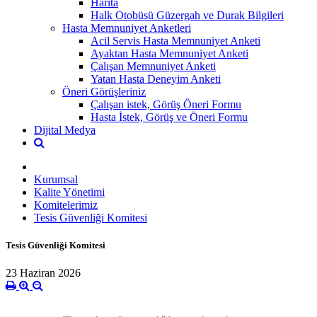
Harita
Halk Otobüsü Güzergah ve Durak Bilgileri
Hasta Memnuniyet Anketleri
Acil Servis Hasta Memnuniyet Anketi
Ayaktan Hasta Memnuniyet Anketi
Çalışan Memnuniyet Anketi
Yatan Hasta Deneyim Anketi
Öneri Görüşleriniz
Çalışan istek, Görüş Öneri Formu
Hasta İstek, Görüş ve Öneri Formu
Dijital Medya
Kurumsal
Kalite Yönetimi
Komitelerimiz
Tesis Güvenliği Komitesi
Tesis Güvenliği Komitesi
23 Haziran 2026