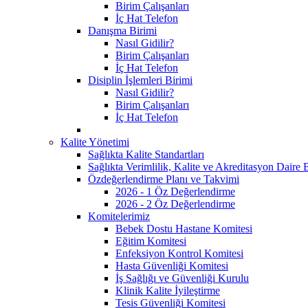
Birim Çalışanları
İç Hat Telefon
Danışma Birimi
Nasıl Gidilir?
Birim Çalışanları
İç Hat Telefon
Disiplin İşlemleri Birimi
Nasıl Gidilir?
Birim Çalışanları
İç Hat Telefon
Kalite Yönetimi
Sağlıkta Kalite Standartları
Sağlıkta Verimlilik, Kalite ve Akreditasyon Daire 
Özdeğerlendirme Planı ve Takvimi
2026 - 1 Öz Değerlendirme
2026 - 2 Öz Değerlendirme
Komitelerimiz
Bebek Dostu Hastane Komitesi
Eğitim Komitesi
Enfeksiyon Kontrol Komitesi
Hasta Güvenliği Komitesi
İş Sağlığı ve Güvenliği Kurulu
Klinik Kalite İyileştirme
Tesis Güvenliği Komitesi