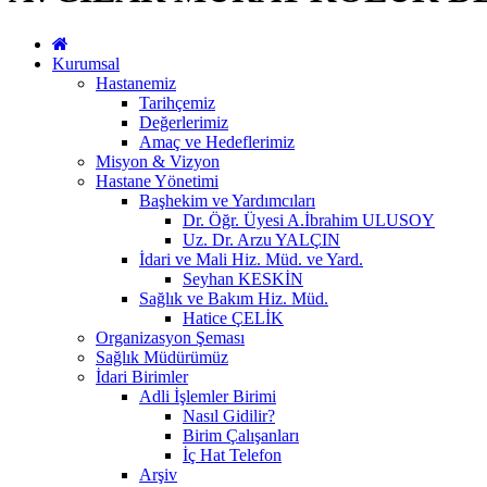
Kurumsal
Hastanemiz
Tarihçemiz
Değerlerimiz
Amaç ve Hedeflerimiz
Misyon & Vizyon
Hastane Yönetimi
Başhekim ve Yardımcıları
Dr. Öğr. Üyesi A.İbrahim ULUSOY
Uz. Dr. Arzu YALÇIN
İdari ve Mali Hiz. Müd. ve Yard.
Seyhan KESKİN
Sağlık ve Bakım Hiz. Müd.
Hatice ÇELİK
Organizasyon Şeması
Sağlık Müdürümüz
İdari Birimler
Adli İşlemler Birimi
Nasıl Gidilir?
Birim Çalışanları
İç Hat Telefon
Arşiv