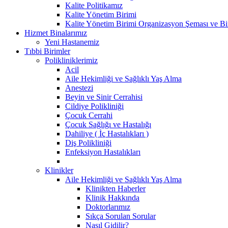
Kalite Politikamız
Kalite Yönetim Birimi
Kalite Yönetim Birimi Organizasyon Şeması ve Bi
Hizmet Binalarımız
Yeni Hastanemiz
Tıbbi Birimler
Polikliniklerimiz
Acil
Aile Hekimliği ve Sağlıklı Yaş Alma
Anestezi
Beyin ve Sinir Cerrahisi
Cildiye Polikliniği
Çocuk Cerrahi
Çocuk Sağlığı ve Hastalığı
Dahiliye ( İç Hastalıkları )
Diş Polikliniği
Enfeksiyon Hastalıkları
Klinikler
Aile Hekimliği ve Sağlıklı Yaş Alma
Klinikten Haberler
Klinik Hakkında
Doktorlarımız
Sıkça Sorulan Sorular
Nasıl Gidilir?