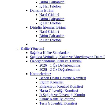
Birim Çalışanları
İç Hat Telefon
Danışma Birimi
Nasıl Gidilir?
Birim Çalışanları
İç Hat Telefon
Disiplin İşlemleri Birimi
Nasıl Gidilir?
Birim Çalışanları
İç Hat Telefon
Kalite Yönetimi
Sağlıkta Kalite Standartları
Sağlıkta Verimlilik, Kalite ve Akreditasyon Daire 
Özdeğerlendirme Planı ve Takvimi
2026 - 1 Öz Değerlendirme
2026 - 2 Öz Değerlendirme
Komitelerimiz
Bebek Dostu Hastane Komitesi
Eğitim Komitesi
Enfeksiyon Kontrol Komitesi
Hasta Güvenliği Komitesi
İş Sağlığı ve Güvenliği Kurulu
Klinik Kalite İyileştirme
Tesis Güvenliği Komitesi