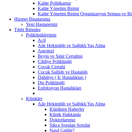
Kalite Politikamız
Kalite Yönetim Birimi
Kalite Yönetim Birimi Organizasyon Şeması ve Bi
Hizmet Binalarımız
Yeni Hastanemiz
Tıbbi Birimler
Polikliniklerimiz
Acil
Aile Hekimliği ve Sağlıklı Yaş Alma
Anestezi
Beyin ve Sinir Cerrahisi
Cildiye Polikliniği
Çocuk Cerrahi
Çocuk Sağlığı ve Hastalığı
Dahiliye ( İç Hastalıkları )
Diş Polikliniği
Enfeksiyon Hastalıkları
Klinikler
Aile Hekimliği ve Sağlıklı Yaş Alma
Klinikten Haberler
Klinik Hakkında
Doktorlarımız
Sıkça Sorulan Sorular
Nasıl Gidilir?