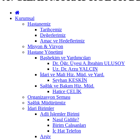
Kurumsal
Hastanemiz
Tarihçemiz
Değerlerimiz
Amaç ve Hedeflerimiz
Misyon & Vizyon
Hastane Yönetimi
Başhekim ve Yardımcıları
Dr. Öğr. Üyesi A.İbrahim ULUSOY
Uz. Dr. Arzu YALÇIN
İdari ve Mali Hiz. Müd. ve Yard.
Seyhan KESKİN
Sağlık ve Bakım Hiz. Müd.
Hatice ÇELİK
Organizasyon Şeması
Sağlık Müdürümüz
İdari Birimler
Adli İşlemler Birimi
Nasıl Gidilir?
Birim Çalışanları
İç Hat Telefon
Arşiv