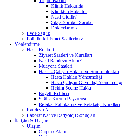
Yoğun Bakım
Klinik Hakkında
Klinikten Haberler
Nasıl Gidilir?
Sıkça Sorulan Sorular
Doktorlarımız
Evde Sağlık
Poliklinik Hizmet Saatlerimiz
Yönlendirme
Hasta Rehberi
Ziyaret Saatleri ve Kuralları
Nasıl Randevu Alınır?
Muayene Saatleri
Hasta - Çalışan Hakları ve Sorumlulukları
Hasta Hakları Yönetmeliği
Hasta Çalışan Güvenliği Yönetmeliği
Hekim Seçme Hakkı
Engelli Rehberi
Sağlık Kurulu Başvurusu
Refakat Politikamız ve Refakatçi Kuralları
Randevu Al
Laboratuvar ve Radyoloji Sonuçları
İletişim & Ulaşım
Ulaşım
Otopark Alanı