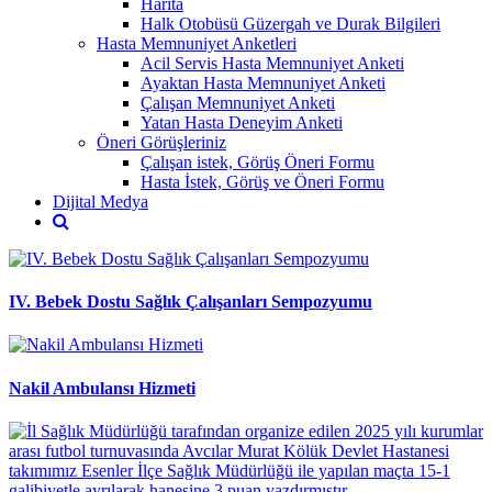
Harita
Halk Otobüsü Güzergah ve Durak Bilgileri
Hasta Memnuniyet Anketleri
Acil Servis Hasta Memnuniyet Anketi
Ayaktan Hasta Memnuniyet Anketi
Çalışan Memnuniyet Anketi
Yatan Hasta Deneyim Anketi
Öneri Görüşleriniz
Çalışan istek, Görüş Öneri Formu
Hasta İstek, Görüş ve Öneri Formu
Dijital Medya
IV. Bebek Dostu Sağlık Çalışanları Sempozyumu
Nakil Ambulansı Hizmeti