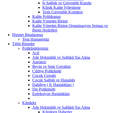
İş Sağlığı ve Güvenliği Kurulu
Klinik Kalite İyileştirme
Tesis Güvenliği Komitesi
Kalite Politikamız
Kalite Yönetim Birimi
Kalite Yönetim Birimi Organizasyon Şeması ve
Birim Hedefleri
Hizmet Binalarımız
Yeni Hastanemiz
Tıbbi Birimler
Polikliniklerimiz
Acil
Aile Hekimliği ve Sağlıklı Yaş Alma
Anestezi
Beyin ve Sinir Cerrahisi
Cildiye Polikliniği
Çocuk Cerrahi
Çocuk Sağlığı ve Hastalığı
Dahiliye ( İç Hastalıkları )
Diş Polikliniği
Enfeksiyon Hastalıkları
Klinikler
Aile Hekimliği ve Sağlıklı Yaş Alma
Klinikten Haberler