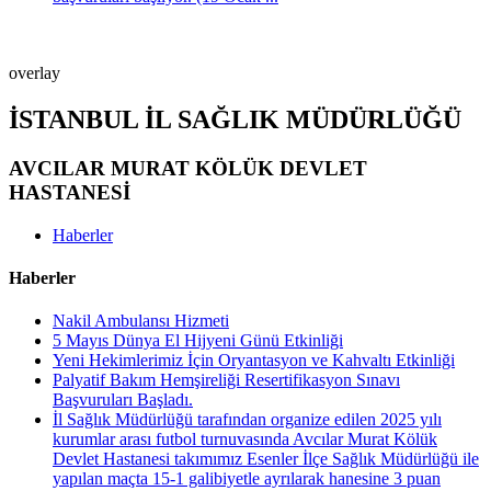
overlay
İSTANBUL İL SAĞLIK MÜDÜRLÜĞÜ
AVCILAR MURAT KÖLÜK DEVLET
HASTANESİ
Haberler
Haberler
Nakil Ambulansı Hizmeti
5 Mayıs Dünya El Hijyeni Günü Etkinliği
Yeni Hekimlerimiz İçin Oryantasyon ve Kahvaltı Etkinliği
Palyatif Bakım Hemşireliği Resertifikasyon Sınavı
Başvuruları Başladı.
İl Sağlık Müdürlüğü tarafından organize edilen 2025 yılı
kurumlar arası futbol turnuvasında Avcılar Murat Kölük
Devlet Hastanesi takımımız Esenler İlçe Sağlık Müdürlüğü ile
yapılan maçta 15-1 galibiyetle ayrılarak hanesine 3 puan