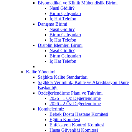
Biyomedikal ve Klinik Mühendislik Birimi
Nasıl Gidilir?
Birim Çalışanları
İç Hat Telefon
Danışma Birimi
Nasıl Gidilir?
Birim Çalışanları
İç Hat Telefon
Disiplin İşlemleri Birimi
Nasıl Gidilir?
Birim Çalışanları
İç Hat Telefon
Kalite Yönetimi
Sağlıkta Kalite Standartları
Sağlıkta Verimlilik, Kalite ve Akreditasyon Daire
Başkanlığı
Özdeğerlendirme Planı ve Takvimi
2026 - 1 Öz Değerlendirme
2026 - 2 Öz Değerlendirme
Komitelerimiz
Bebek Dostu Hastane Komitesi
Eğitim Komitesi
Enfeksiyon Kontrol Komitesi
Hasta Güvenliği Komitesi