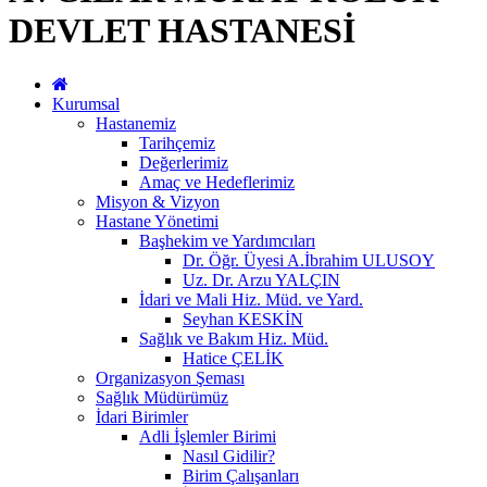
DEVLET HASTANESİ
Kurumsal
Hastanemiz
Tarihçemiz
Değerlerimiz
Amaç ve Hedeflerimiz
Misyon & Vizyon
Hastane Yönetimi
Başhekim ve Yardımcıları
Dr. Öğr. Üyesi A.İbrahim ULUSOY
Uz. Dr. Arzu YALÇIN
İdari ve Mali Hiz. Müd. ve Yard.
Seyhan KESKİN
Sağlık ve Bakım Hiz. Müd.
Hatice ÇELİK
Organizasyon Şeması
Sağlık Müdürümüz
İdari Birimler
Adli İşlemler Birimi
Nasıl Gidilir?
Birim Çalışanları