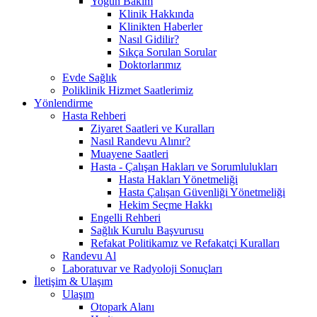
Yoğun Bakım
Klinik Hakkında
Klinikten Haberler
Nasıl Gidilir?
Sıkça Sorulan Sorular
Doktorlarımız
Evde Sağlık
Poliklinik Hizmet Saatlerimiz
Yönlendirme
Hasta Rehberi
Ziyaret Saatleri ve Kuralları
Nasıl Randevu Alınır?
Muayene Saatleri
Hasta - Çalışan Hakları ve Sorumlulukları
Hasta Hakları Yönetmeliği
Hasta Çalışan Güvenliği Yönetmeliği
Hekim Seçme Hakkı
Engelli Rehberi
Sağlık Kurulu Başvurusu
Refakat Politikamız ve Refakatçi Kuralları
Randevu Al
Laboratuvar ve Radyoloji Sonuçları
İletişim & Ulaşım
Ulaşım
Otopark Alanı