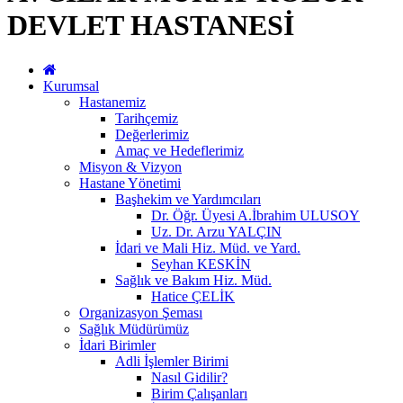
DEVLET HASTANESİ
Kurumsal
Hastanemiz
Tarihçemiz
Değerlerimiz
Amaç ve Hedeflerimiz
Misyon & Vizyon
Hastane Yönetimi
Başhekim ve Yardımcıları
Dr. Öğr. Üyesi A.İbrahim ULUSOY
Uz. Dr. Arzu YALÇIN
İdari ve Mali Hiz. Müd. ve Yard.
Seyhan KESKİN
Sağlık ve Bakım Hiz. Müd.
Hatice ÇELİK
Organizasyon Şeması
Sağlık Müdürümüz
İdari Birimler
Adli İşlemler Birimi
Nasıl Gidilir?
Birim Çalışanları