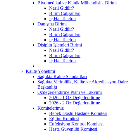
Biyomedikal ve Klinik Mühendislik Birimi
Nasıl Gidilir?
Birim Çalışanları
İç Hat Telefon
Danışma Birimi
Nasıl Gidilir?
Birim Çalışanları
İç Hat Telefon
Disiplin İşlemleri Birimi
Nasıl Gidilir?
Birim Çalışanları
İç Hat Telefon
Kalite Yönetimi
Sağlıkta Kalite Standartları
Sağlıkta Verimlilik, Kalite ve Akreditasyon Daire
Başkanlığı
Özdeğerlendirme Planı ve Takvimi
2026 - 1 Öz Değerlendirme
2026 - 2 Öz Değerlendirme
Komitelerimiz
Bebek Dostu Hastane Komitesi
Eğitim Komitesi
Enfeksiyon Kontrol Komitesi
Hasta Güvenliği Komitesi