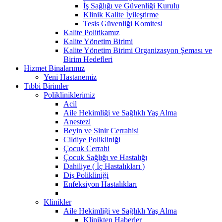
İş Sağlığı ve Güvenliği Kurulu
Klinik Kalite İyileştirme
Tesis Güvenliği Komitesi
Kalite Politikamız
Kalite Yönetim Birimi
Kalite Yönetim Birimi Organizasyon Şeması ve
Birim Hedefleri
Hizmet Binalarımız
Yeni Hastanemiz
Tıbbi Birimler
Polikliniklerimiz
Acil
Aile Hekimliği ve Sağlıklı Yaş Alma
Anestezi
Beyin ve Sinir Cerrahisi
Cildiye Polikliniği
Çocuk Cerrahi
Çocuk Sağlığı ve Hastalığı
Dahiliye ( İç Hastalıkları )
Diş Polikliniği
Enfeksiyon Hastalıkları
Klinikler
Aile Hekimliği ve Sağlıklı Yaş Alma
Klinikten Haberler