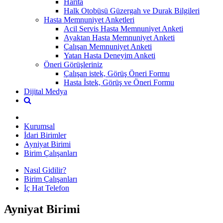
Harita
Halk Otobüsü Güzergah ve Durak Bilgileri
Hasta Memnuniyet Anketleri
Acil Servis Hasta Memnuniyet Anketi
Ayaktan Hasta Memnuniyet Anketi
Çalışan Memnuniyet Anketi
Yatan Hasta Deneyim Anketi
Öneri Görüşleriniz
Çalışan istek, Görüş Öneri Formu
Hasta İstek, Görüş ve Öneri Formu
Dijital Medya
Kurumsal
İdari Birimler
Ayniyat Birimi
Birim Çalışanları
Nasıl Gidilir?
Birim Çalışanları
İç Hat Telefon
Ayniyat Birimi