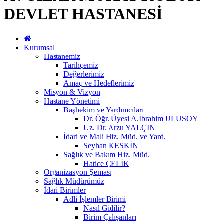
DEVLET HASTANESİ
Kurumsal
Hastanemiz
Tarihçemiz
Değerlerimiz
Amaç ve Hedeflerimiz
Misyon & Vizyon
Hastane Yönetimi
Başhekim ve Yardımcıları
Dr. Öğr. Üyesi A.İbrahim ULUSOY
Uz. Dr. Arzu YALÇIN
İdari ve Mali Hiz. Müd. ve Yard.
Seyhan KESKİN
Sağlık ve Bakım Hiz. Müd.
Hatice ÇELİK
Organizasyon Şeması
Sağlık Müdürümüz
İdari Birimler
Adli İşlemler Birimi
Nasıl Gidilir?
Birim Çalışanları