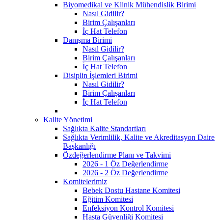
Biyomedikal ve Klinik Mühendislik Birimi
Nasıl Gidilir?
Birim Çalışanları
İç Hat Telefon
Danışma Birimi
Nasıl Gidilir?
Birim Çalışanları
İç Hat Telefon
Disiplin İşlemleri Birimi
Nasıl Gidilir?
Birim Çalışanları
İç Hat Telefon
Kalite Yönetimi
Sağlıkta Kalite Standartları
Sağlıkta Verimlilik, Kalite ve Akreditasyon Daire
Başkanlığı
Özdeğerlendirme Planı ve Takvimi
2026 - 1 Öz Değerlendirme
2026 - 2 Öz Değerlendirme
Komitelerimiz
Bebek Dostu Hastane Komitesi
Eğitim Komitesi
Enfeksiyon Kontrol Komitesi
Hasta Güvenliği Komitesi