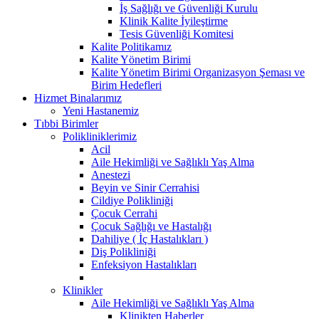
İş Sağlığı ve Güvenliği Kurulu
Klinik Kalite İyileştirme
Tesis Güvenliği Komitesi
Kalite Politikamız
Kalite Yönetim Birimi
Kalite Yönetim Birimi Organizasyon Şeması ve
Birim Hedefleri
Hizmet Binalarımız
Yeni Hastanemiz
Tıbbi Birimler
Polikliniklerimiz
Acil
Aile Hekimliği ve Sağlıklı Yaş Alma
Anestezi
Beyin ve Sinir Cerrahisi
Cildiye Polikliniği
Çocuk Cerrahi
Çocuk Sağlığı ve Hastalığı
Dahiliye ( İç Hastalıkları )
Diş Polikliniği
Enfeksiyon Hastalıkları
Klinikler
Aile Hekimliği ve Sağlıklı Yaş Alma
Klinikten Haberler