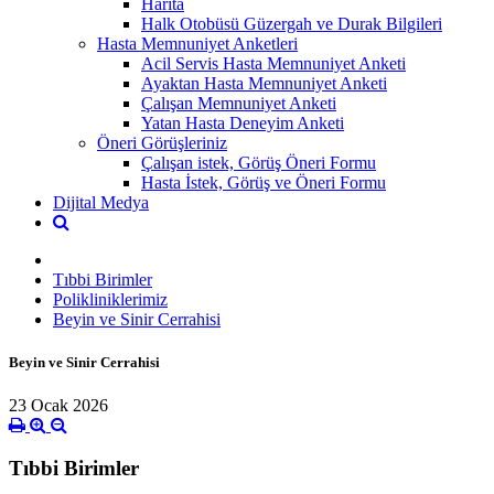
Harita
Halk Otobüsü Güzergah ve Durak Bilgileri
Hasta Memnuniyet Anketleri
Acil Servis Hasta Memnuniyet Anketi
Ayaktan Hasta Memnuniyet Anketi
Çalışan Memnuniyet Anketi
Yatan Hasta Deneyim Anketi
Öneri Görüşleriniz
Çalışan istek, Görüş Öneri Formu
Hasta İstek, Görüş ve Öneri Formu
Dijital Medya
Tıbbi Birimler
Polikliniklerimiz
Beyin ve Sinir Cerrahisi
Beyin ve Sinir Cerrahisi
23 Ocak 2026
Tıbbi Birimler