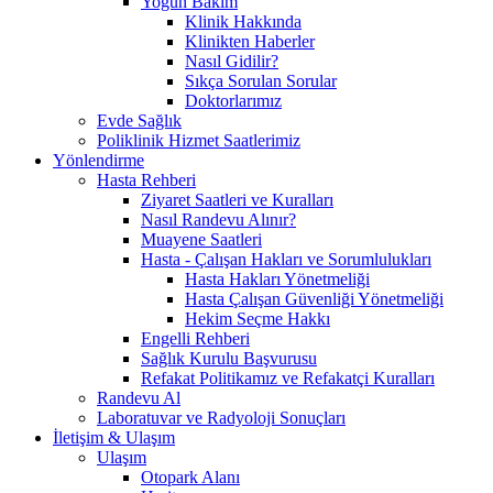
Yoğun Bakım
Klinik Hakkında
Klinikten Haberler
Nasıl Gidilir?
Sıkça Sorulan Sorular
Doktorlarımız
Evde Sağlık
Poliklinik Hizmet Saatlerimiz
Yönlendirme
Hasta Rehberi
Ziyaret Saatleri ve Kuralları
Nasıl Randevu Alınır?
Muayene Saatleri
Hasta - Çalışan Hakları ve Sorumlulukları
Hasta Hakları Yönetmeliği
Hasta Çalışan Güvenliği Yönetmeliği
Hekim Seçme Hakkı
Engelli Rehberi
Sağlık Kurulu Başvurusu
Refakat Politikamız ve Refakatçi Kuralları
Randevu Al
Laboratuvar ve Radyoloji Sonuçları
İletişim & Ulaşım
Ulaşım
Otopark Alanı