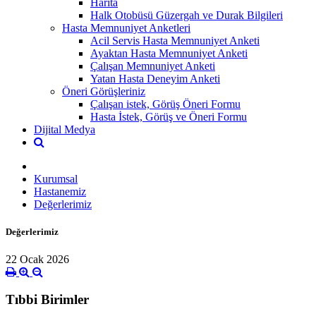
Harita
Halk Otobüsü Güzergah ve Durak Bilgileri
Hasta Memnuniyet Anketleri
Acil Servis Hasta Memnuniyet Anketi
Ayaktan Hasta Memnuniyet Anketi
Çalışan Memnuniyet Anketi
Yatan Hasta Deneyim Anketi
Öneri Görüşleriniz
Çalışan istek, Görüş Öneri Formu
Hasta İstek, Görüş ve Öneri Formu
Dijital Medya
Kurumsal
Hastanemiz
Değerlerimiz
Değerlerimiz
22 Ocak 2026
Tıbbi Birimler