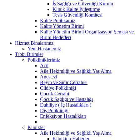
İş Sağlığı ve Güvenliği Kurulu
Klinik Kalite İyileştirme
Tesis Güvenliği Komitesi
Kalite Politikamız
Kalite Yönetim Birimi
Kalite Yönetim Birimi Organizasyon Şeması ve
Birim Hedefleri
Hizmet Binalarımız
Yeni Hastanemiz
Tıbbi Birimler
Polikliniklerimiz
Acil
Aile Hekimliği ve Sağlıklı Yaş Alma
Anestezi
Beyin ve Sinir Cerrahisi
Cildiye Polikliniği
Çocuk Cerrahi
Çocuk Sağlığı ve Hastalığı
Dahiliye ( İç Hastalıkları )
Diş Polikliniği
Enfeksiyon Hastalıkları
Klinikler
Aile Hekimliği ve Sağlıklı Yaş Alma
Klinikten Haberler