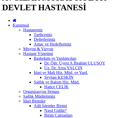
DEVLET HASTANESİ
Kurumsal
Hastanemiz
Tarihçemiz
Değerlerimiz
Amaç ve Hedeflerimiz
Misyon & Vizyon
Hastane Yönetimi
Başhekim ve Yardımcıları
Dr. Öğr. Üyesi A.İbrahim ULUSOY
Uz. Dr. Arzu YALÇIN
İdari ve Mali Hiz. Müd. ve Yard.
Seyhan KESKİN
Sağlık ve Bakım Hiz. Müd.
Hatice ÇELİK
Organizasyon Şeması
Sağlık Müdürümüz
İdari Birimler
Adli İşlemler Birimi
Nasıl Gidilir?
Birim Çalışanları