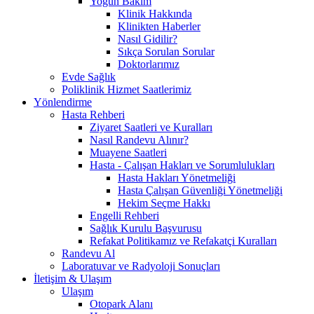
Yoğun Bakım
Klinik Hakkında
Klinikten Haberler
Nasıl Gidilir?
Sıkça Sorulan Sorular
Doktorlarımız
Evde Sağlık
Poliklinik Hizmet Saatlerimiz
Yönlendirme
Hasta Rehberi
Ziyaret Saatleri ve Kuralları
Nasıl Randevu Alınır?
Muayene Saatleri
Hasta - Çalışan Hakları ve Sorumlulukları
Hasta Hakları Yönetmeliği
Hasta Çalışan Güvenliği Yönetmeliği
Hekim Seçme Hakkı
Engelli Rehberi
Sağlık Kurulu Başvurusu
Refakat Politikamız ve Refakatçi Kuralları
Randevu Al
Laboratuvar ve Radyoloji Sonuçları
İletişim & Ulaşım
Ulaşım
Otopark Alanı