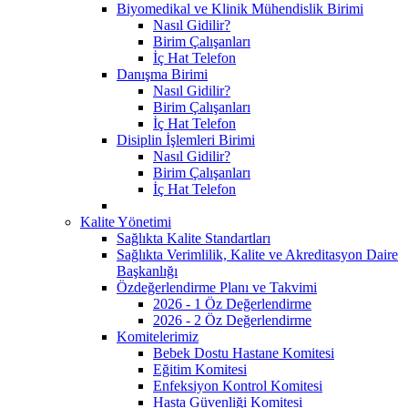
Biyomedikal ve Klinik Mühendislik Birimi
Nasıl Gidilir?
Birim Çalışanları
İç Hat Telefon
Danışma Birimi
Nasıl Gidilir?
Birim Çalışanları
İç Hat Telefon
Disiplin İşlemleri Birimi
Nasıl Gidilir?
Birim Çalışanları
İç Hat Telefon
Kalite Yönetimi
Sağlıkta Kalite Standartları
Sağlıkta Verimlilik, Kalite ve Akreditasyon Daire
Başkanlığı
Özdeğerlendirme Planı ve Takvimi
2026 - 1 Öz Değerlendirme
2026 - 2 Öz Değerlendirme
Komitelerimiz
Bebek Dostu Hastane Komitesi
Eğitim Komitesi
Enfeksiyon Kontrol Komitesi
Hasta Güvenliği Komitesi