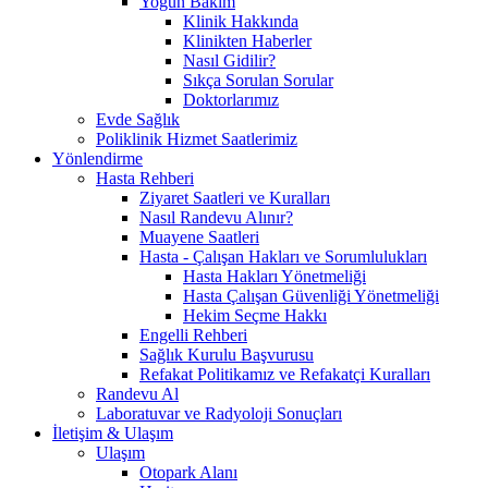
Yoğun Bakım
Klinik Hakkında
Klinikten Haberler
Nasıl Gidilir?
Sıkça Sorulan Sorular
Doktorlarımız
Evde Sağlık
Poliklinik Hizmet Saatlerimiz
Yönlendirme
Hasta Rehberi
Ziyaret Saatleri ve Kuralları
Nasıl Randevu Alınır?
Muayene Saatleri
Hasta - Çalışan Hakları ve Sorumlulukları
Hasta Hakları Yönetmeliği
Hasta Çalışan Güvenliği Yönetmeliği
Hekim Seçme Hakkı
Engelli Rehberi
Sağlık Kurulu Başvurusu
Refakat Politikamız ve Refakatçi Kuralları
Randevu Al
Laboratuvar ve Radyoloji Sonuçları
İletişim & Ulaşım
Ulaşım
Otopark Alanı