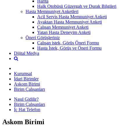
Harita
Halk Otobüsü Güzergah ve Durak Bilgileri
Hasta Memnuniyet Anketleri
Acil Servis Hasta Memnuniyet Anketi
Ayaktan Hasta Memnuniyet Anketi
Çalışan Memnuniyet Anketi
Yatan Hasta Deneyim Anketi
Öneri Görüşleriniz
Çalışan istek, Görüş Öneri Formu
Hasta İstek, Görüş ve Öneri Formu
Dijital Medya
Kurumsal
İdari Birimler
Askom Birimi
Birim Çalışanları
Nasıl Gidilir?
Birim Çalışanları
İç Hat Telefon
Askom Birimi