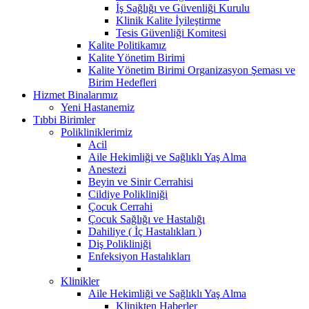
İş Sağlığı ve Güvenliği Kurulu
Klinik Kalite İyileştirme
Tesis Güvenliği Komitesi
Kalite Politikamız
Kalite Yönetim Birimi
Kalite Yönetim Birimi Organizasyon Şeması ve
Birim Hedefleri
Hizmet Binalarımız
Yeni Hastanemiz
Tıbbi Birimler
Polikliniklerimiz
Acil
Aile Hekimliği ve Sağlıklı Yaş Alma
Anestezi
Beyin ve Sinir Cerrahisi
Cildiye Polikliniği
Çocuk Cerrahi
Çocuk Sağlığı ve Hastalığı
Dahiliye ( İç Hastalıkları )
Diş Polikliniği
Enfeksiyon Hastalıkları
Klinikler
Aile Hekimliği ve Sağlıklı Yaş Alma
Klinikten Haberler