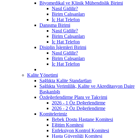
Biyomedikal ve Klinik Mühendislik Birimi
Nasıl Gidilir?
Birim Çalışanları
İç Hat Telefon
Danışma Birimi
Nasıl Gidilir?
Birim Çalışanları
İç Hat Telefon
Disiplin İşlemleri Birimi
Nasıl Gidilir?
Birim Çalışanları
İç Hat Telefon
Kalite Yönetimi
Sağlıkta Kalite Standartları
Sağlıkta Verimlilik, Kalite ve Akreditasyon Daire
Başkanlığı
Özdeğerlendirme Planı ve Takvimi
2026 - 1 Öz Değerlendirme
2026 - 2 Öz Değerlendirme
Komitelerimiz
Bebek Dostu Hastane Komitesi
Eğitim Komitesi
Enfeksiyon Kontrol Komitesi
Hasta Güvenliği Komitesi