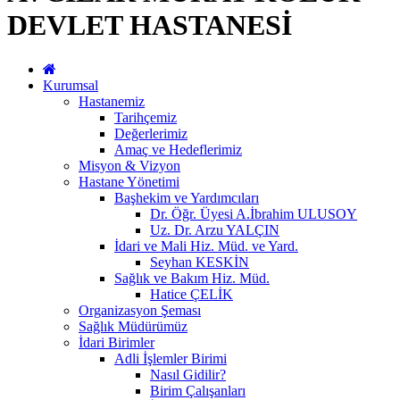
DEVLET HASTANESİ
Kurumsal
Hastanemiz
Tarihçemiz
Değerlerimiz
Amaç ve Hedeflerimiz
Misyon & Vizyon
Hastane Yönetimi
Başhekim ve Yardımcıları
Dr. Öğr. Üyesi A.İbrahim ULUSOY
Uz. Dr. Arzu YALÇIN
İdari ve Mali Hiz. Müd. ve Yard.
Seyhan KESKİN
Sağlık ve Bakım Hiz. Müd.
Hatice ÇELİK
Organizasyon Şeması
Sağlık Müdürümüz
İdari Birimler
Adli İşlemler Birimi
Nasıl Gidilir?
Birim Çalışanları