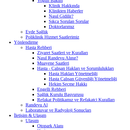
Yoğun Bakım
Klinik Hakkında
Klinikten Haberler
Nasıl Gidilir?
Sıkça Sorulan Sorular
Doktorlarımız
Evde Sağlık
Poliklinik Hizmet Saatlerimiz
Yönlendirme
Hasta Rehberi
Ziyaret Saatleri ve Kuralları
Nasıl Randevu Alınır?
Muayene Saatleri
Hasta - Çalışan Hakları ve Sorumlulukları
Hasta Hakları Yönetmeliği
Hasta Çalışan Güvenliği Yönetmeliği
Hekim Seçme Hakkı
Engelli Rehberi
Sağlık Kurulu Başvurusu
Refakat Politikamız ve Refakatçi Kuralları
Randevu Al
Laboratuvar ve Radyoloji Sonuçları
İletişim & Ulaşım
Ulaşım
Otopark Alanı