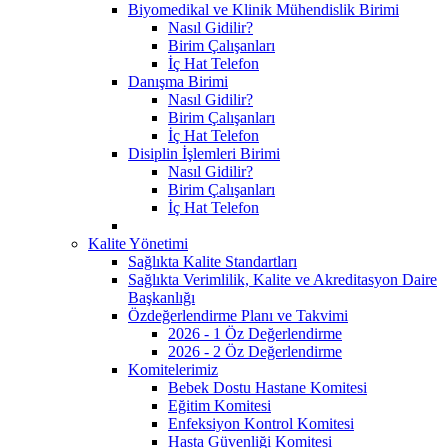
Biyomedikal ve Klinik Mühendislik Birimi
Nasıl Gidilir?
Birim Çalışanları
İç Hat Telefon
Danışma Birimi
Nasıl Gidilir?
Birim Çalışanları
İç Hat Telefon
Disiplin İşlemleri Birimi
Nasıl Gidilir?
Birim Çalışanları
İç Hat Telefon
Kalite Yönetimi
Sağlıkta Kalite Standartları
Sağlıkta Verimlilik, Kalite ve Akreditasyon Daire
Başkanlığı
Özdeğerlendirme Planı ve Takvimi
2026 - 1 Öz Değerlendirme
2026 - 2 Öz Değerlendirme
Komitelerimiz
Bebek Dostu Hastane Komitesi
Eğitim Komitesi
Enfeksiyon Kontrol Komitesi
Hasta Güvenliği Komitesi