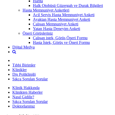
Harita
Halk Otobüsü Güzergah ve Durak Bilgileri
Hasta Memnuniyet Anketleri
Acil Servis Hasta Memnuniyet Anketi
Ayaktan Hasta Memnuniyet Anketi
Çalışan Memnuniyet Anketi
Yatan Hasta Deneyim Anketi
Öneri Görüşleriniz
Çalışan istek, Görüş Öneri Formu
Hasta İstek, Görüş ve Öneri Formu
Dijital Medya
Tıbbi Birimler
Klinikler
Diş Polikliniği
Sıkça Sorulan Sorular
Klinik Hakkında
Klinikten Haberler
Nasıl Gidilir?
Sıkça Sorulan Sorular
Doktorlarımız