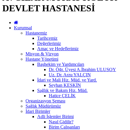
DEVLET HASTANESİ
Kurumsal
Hastanemiz
Tarihçemiz
Değerlerimiz
Amaç ve Hedeflerimiz
Misyon & Vizyon
Hastane Yönetimi
Başhekim ve Yardımcıları
Dr. Öğr. Üyesi A.İbrahim ULUSOY
Uz. Dr. Arzu YALÇIN
İdari ve Mali Hiz. Müd. ve Yard.
Seyhan KESKİN
Sağlık ve Bakım Hiz. Müd.
Hatice ÇELİK
Organizasyon Şeması
Sağlık Müdürümüz
İdari Birimler
Adli İşlemler Birimi
Nasıl Gidilir?
Birim Çalışanları