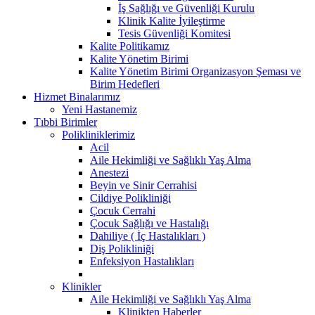
İş Sağlığı ve Güvenliği Kurulu
Klinik Kalite İyileştirme
Tesis Güvenliği Komitesi
Kalite Politikamız
Kalite Yönetim Birimi
Kalite Yönetim Birimi Organizasyon Şeması ve
Birim Hedefleri
Hizmet Binalarımız
Yeni Hastanemiz
Tıbbi Birimler
Polikliniklerimiz
Acil
Aile Hekimliği ve Sağlıklı Yaş Alma
Anestezi
Beyin ve Sinir Cerrahisi
Cildiye Polikliniği
Çocuk Cerrahi
Çocuk Sağlığı ve Hastalığı
Dahiliye ( İç Hastalıkları )
Diş Polikliniği
Enfeksiyon Hastalıkları
Klinikler
Aile Hekimliği ve Sağlıklı Yaş Alma
Klinikten Haberler