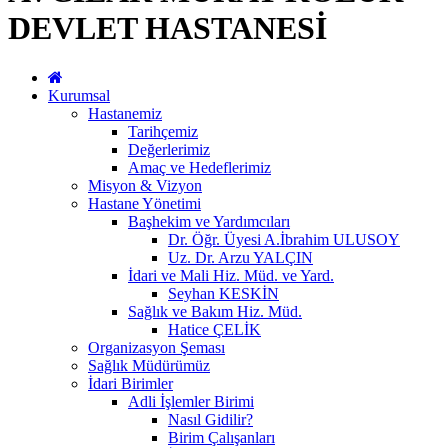
DEVLET HASTANESİ
Kurumsal
Hastanemiz
Tarihçemiz
Değerlerimiz
Amaç ve Hedeflerimiz
Misyon & Vizyon
Hastane Yönetimi
Başhekim ve Yardımcıları
Dr. Öğr. Üyesi A.İbrahim ULUSOY
Uz. Dr. Arzu YALÇIN
İdari ve Mali Hiz. Müd. ve Yard.
Seyhan KESKİN
Sağlık ve Bakım Hiz. Müd.
Hatice ÇELİK
Organizasyon Şeması
Sağlık Müdürümüz
İdari Birimler
Adli İşlemler Birimi
Nasıl Gidilir?
Birim Çalışanları