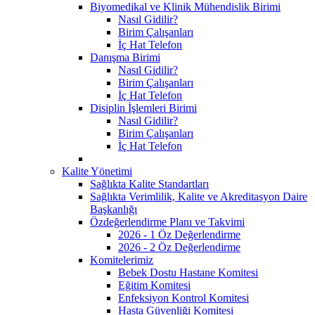
Biyomedikal ve Klinik Mühendislik Birimi
Nasıl Gidilir?
Birim Çalışanları
İç Hat Telefon
Danışma Birimi
Nasıl Gidilir?
Birim Çalışanları
İç Hat Telefon
Disiplin İşlemleri Birimi
Nasıl Gidilir?
Birim Çalışanları
İç Hat Telefon
Kalite Yönetimi
Sağlıkta Kalite Standartları
Sağlıkta Verimlilik, Kalite ve Akreditasyon Daire
Başkanlığı
Özdeğerlendirme Planı ve Takvimi
2026 - 1 Öz Değerlendirme
2026 - 2 Öz Değerlendirme
Komitelerimiz
Bebek Dostu Hastane Komitesi
Eğitim Komitesi
Enfeksiyon Kontrol Komitesi
Hasta Güvenliği Komitesi