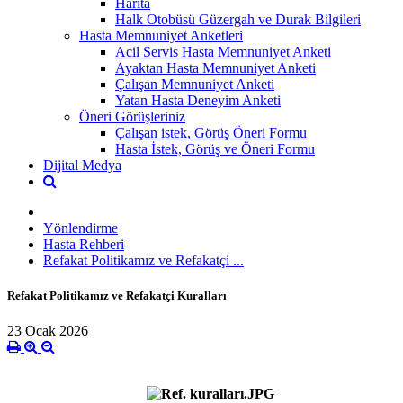
Harita
Halk Otobüsü Güzergah ve Durak Bilgileri
Hasta Memnuniyet Anketleri
Acil Servis Hasta Memnuniyet Anketi
Ayaktan Hasta Memnuniyet Anketi
Çalışan Memnuniyet Anketi
Yatan Hasta Deneyim Anketi
Öneri Görüşleriniz
Çalışan istek, Görüş Öneri Formu
Hasta İstek, Görüş ve Öneri Formu
Dijital Medya
Yönlendirme
Hasta Rehberi
Refakat Politikamız ve Refakatçi ...
Refakat Politikamız ve Refakatçi Kuralları
23 Ocak 2026