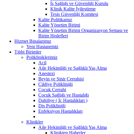
İş Sağlığı ve Güvenliği Kurulu
Klinik Kalite İyileştirme
Tesis Güvenliği Komitesi
Kalite Politikamız
Kalite Yönetim Birimi
Kalite Yönetim Birimi Organizasyon Şeması ve
Birim Hedefleri
Hizmet Binalarımız
Yeni Hastanemiz
Tıbbi Birimler
Polikliniklerimiz
Acil
Aile Hekimliği ve Sağlıklı Yaş Alma
Anestezi
Beyin ve Sinir Cerrahisi
Cildiye Polikliniği
Çocuk Cerrahi
Çocuk Sağlığı ve Hastalığı
Dahiliye ( İç Hastalıkları )
Diş Polikliniği
Enfeksiyon Hastalıkları
Klinikler
Aile Hekimliği ve Sağlıklı Yaş Alma
Klinikten Haberler