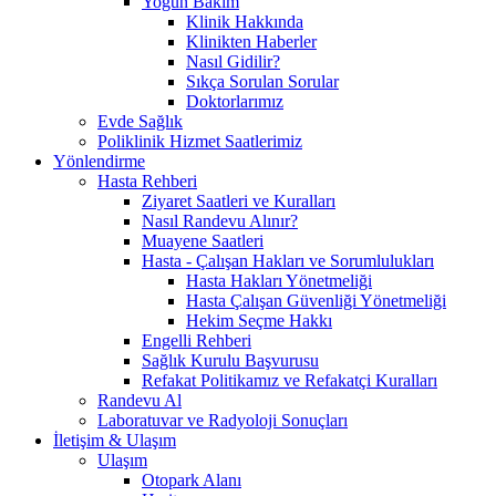
Yoğun Bakım
Klinik Hakkında
Klinikten Haberler
Nasıl Gidilir?
Sıkça Sorulan Sorular
Doktorlarımız
Evde Sağlık
Poliklinik Hizmet Saatlerimiz
Yönlendirme
Hasta Rehberi
Ziyaret Saatleri ve Kuralları
Nasıl Randevu Alınır?
Muayene Saatleri
Hasta - Çalışan Hakları ve Sorumlulukları
Hasta Hakları Yönetmeliği
Hasta Çalışan Güvenliği Yönetmeliği
Hekim Seçme Hakkı
Engelli Rehberi
Sağlık Kurulu Başvurusu
Refakat Politikamız ve Refakatçi Kuralları
Randevu Al
Laboratuvar ve Radyoloji Sonuçları
İletişim & Ulaşım
Ulaşım
Otopark Alanı