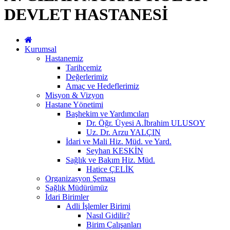
DEVLET HASTANESİ
Kurumsal
Hastanemiz
Tarihçemiz
Değerlerimiz
Amaç ve Hedeflerimiz
Misyon & Vizyon
Hastane Yönetimi
Başhekim ve Yardımcıları
Dr. Öğr. Üyesi A.İbrahim ULUSOY
Uz. Dr. Arzu YALÇIN
İdari ve Mali Hiz. Müd. ve Yard.
Seyhan KESKİN
Sağlık ve Bakım Hiz. Müd.
Hatice ÇELİK
Organizasyon Şeması
Sağlık Müdürümüz
İdari Birimler
Adli İşlemler Birimi
Nasıl Gidilir?
Birim Çalışanları