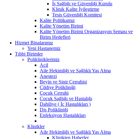
İş Sağlığı ve Güvenliği Kurulu
Klinik Kalite İyileştirme
Tesis Güvenliği Komitesi
Kalite Politikamız
Kalite Yönetim Birimi
Kalite Yönetim Birimi Organizasyon Şeması ve
Birim Hedefleri
Hizmet Binalarımız
Yeni Hastanemiz
Tıbbi Birimler
Polikliniklerimiz
Acil
Aile Hekimliği ve Sağlıklı Yaş Alma
Anestezi
Beyin ve Sinir Cerrahisi
Cildiye Polikliniği
Çocuk Cerrahi
Çocuk Sağlığı ve Hastalığı
Dahiliye ( İç Hastalıkları )
Diş Polikliniği
Enfeksiyon Hastalıkları
Klinikler
Aile Hekimliği ve Sağlıklı Yaş Alma
Klinikten Haberler