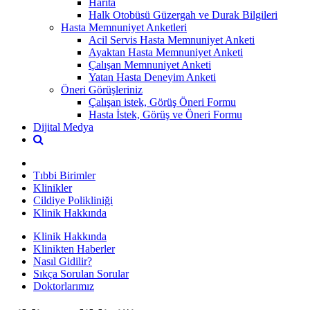
Harita
Halk Otobüsü Güzergah ve Durak Bilgileri
Hasta Memnuniyet Anketleri
Acil Servis Hasta Memnuniyet Anketi
Ayaktan Hasta Memnuniyet Anketi
Çalışan Memnuniyet Anketi
Yatan Hasta Deneyim Anketi
Öneri Görüşleriniz
Çalışan istek, Görüş Öneri Formu
Hasta İstek, Görüş ve Öneri Formu
Dijital Medya
Tıbbi Birimler
Klinikler
Cildiye Polikliniği
Klinik Hakkında
Klinik Hakkında
Klinikten Haberler
Nasıl Gidilir?
Sıkça Sorulan Sorular
Doktorlarımız