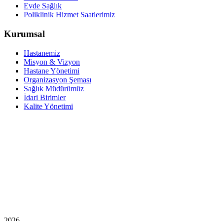
Evde Sağlık
Poliklinik Hizmet Saatlerimiz
Kurumsal
Hastanemiz
Misyon & Vizyon
Hastane Yönetimi
Organizasyon Şeması
Sağlık Müdürümüz
İdari Birimler
Kalite Yönetimi
2026