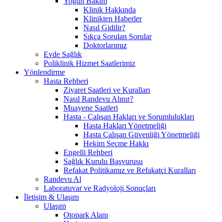
Yoğun Bakım
Klinik Hakkında
Klinikten Haberler
Nasıl Gidilir?
Sıkça Sorulan Sorular
Doktorlarımız
Evde Sağlık
Poliklinik Hizmet Saatlerimiz
Yönlendirme
Hasta Rehberi
Ziyaret Saatleri ve Kuralları
Nasıl Randevu Alınır?
Muayene Saatleri
Hasta - Çalışan Hakları ve Sorumlulukları
Hasta Hakları Yönetmeliği
Hasta Çalışan Güvenliği Yönetmeliği
Hekim Seçme Hakkı
Engelli Rehberi
Sağlık Kurulu Başvurusu
Refakat Politikamız ve Refakatçi Kuralları
Randevu Al
Laboratuvar ve Radyoloji Sonuçları
İletişim & Ulaşım
Ulaşım
Otopark Alanı