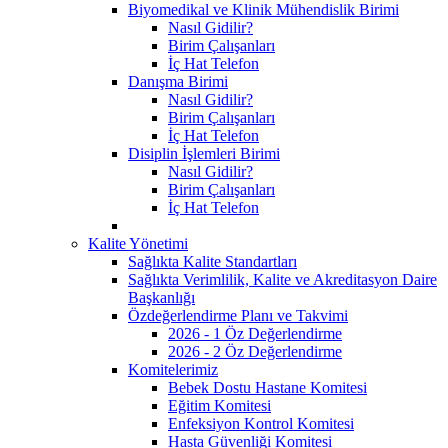
Biyomedikal ve Klinik Mühendislik Birimi
Nasıl Gidilir?
Birim Çalışanları
İç Hat Telefon
Danışma Birimi
Nasıl Gidilir?
Birim Çalışanları
İç Hat Telefon
Disiplin İşlemleri Birimi
Nasıl Gidilir?
Birim Çalışanları
İç Hat Telefon
Kalite Yönetimi
Sağlıkta Kalite Standartları
Sağlıkta Verimlilik, Kalite ve Akreditasyon Daire
Başkanlığı
Özdeğerlendirme Planı ve Takvimi
2026 - 1 Öz Değerlendirme
2026 - 2 Öz Değerlendirme
Komitelerimiz
Bebek Dostu Hastane Komitesi
Eğitim Komitesi
Enfeksiyon Kontrol Komitesi
Hasta Güvenliği Komitesi