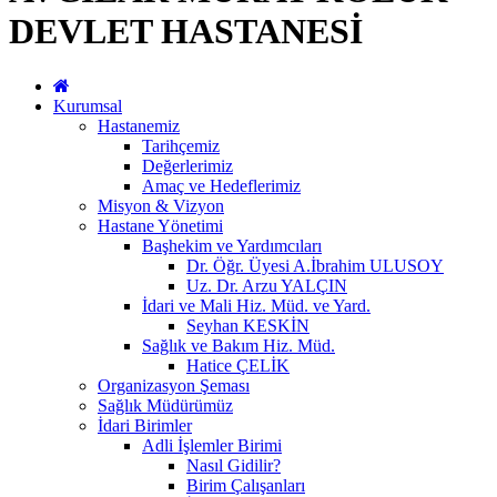
DEVLET HASTANESİ
Kurumsal
Hastanemiz
Tarihçemiz
Değerlerimiz
Amaç ve Hedeflerimiz
Misyon & Vizyon
Hastane Yönetimi
Başhekim ve Yardımcıları
Dr. Öğr. Üyesi A.İbrahim ULUSOY
Uz. Dr. Arzu YALÇIN
İdari ve Mali Hiz. Müd. ve Yard.
Seyhan KESKİN
Sağlık ve Bakım Hiz. Müd.
Hatice ÇELİK
Organizasyon Şeması
Sağlık Müdürümüz
İdari Birimler
Adli İşlemler Birimi
Nasıl Gidilir?
Birim Çalışanları