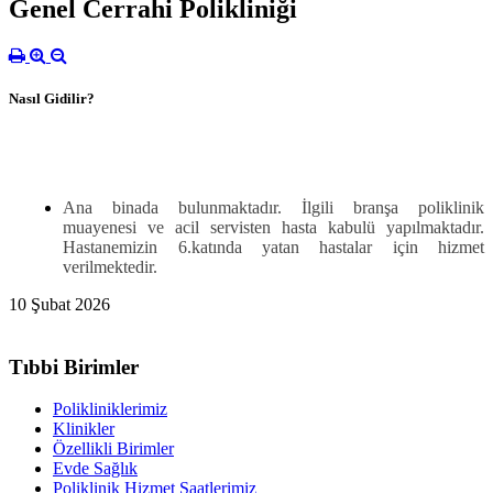
Genel Cerrahi Polikliniği
Nasıl Gidilir?
Ana binada bulunmaktadır. İlgili branşa poliklinik
muayenesi ve acil servisten hasta kabulü yapılmaktadır.
Hastanemizin 6.katında yatan hastalar için hizmet
verilmektedir.
10 Şubat 2026
Tıbbi Birimler
Polikliniklerimiz
Klinikler
Özellikli Birimler
Evde Sağlık
Poliklinik Hizmet Saatlerimiz