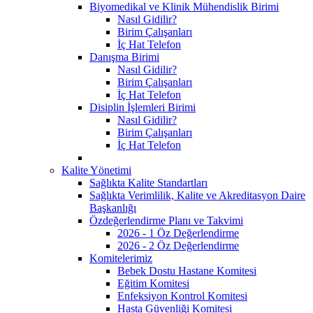
Biyomedikal ve Klinik Mühendislik Birimi
Nasıl Gidilir?
Birim Çalışanları
İç Hat Telefon
Danışma Birimi
Nasıl Gidilir?
Birim Çalışanları
İç Hat Telefon
Disiplin İşlemleri Birimi
Nasıl Gidilir?
Birim Çalışanları
İç Hat Telefon
Kalite Yönetimi
Sağlıkta Kalite Standartları
Sağlıkta Verimlilik, Kalite ve Akreditasyon Daire
Başkanlığı
Özdeğerlendirme Planı ve Takvimi
2026 - 1 Öz Değerlendirme
2026 - 2 Öz Değerlendirme
Komitelerimiz
Bebek Dostu Hastane Komitesi
Eğitim Komitesi
Enfeksiyon Kontrol Komitesi
Hasta Güvenliği Komitesi