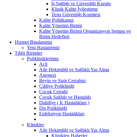
İş Sağlığı ve Güvenliği Kurulu
Klinik Kalite İyileştirme
Tesis Güvenliği Komitesi
Kalite Politikamız
Kalite Yönetim Birimi
Kalite Yönetim Birimi Organizasyon Şeması ve
Birim Hedefleri
Hizmet Binalarımız
Yeni Hastanemiz
Tıbbi Birimler
Polikliniklerimiz
Acil
Aile Hekimliği ve Sağlıklı Yaş Alma
Anestezi
Beyin ve Sinir Cerrahisi
Cildiye Polikliniği
Çocuk Cerrahi
Çocuk Sağlığı ve Hastalığı
Dahiliye ( İç Hastalıkları )
Diş Polikliniği
Enfeksiyon Hastalıkları
Klinikler
Aile Hekimliği ve Sağlıklı Yaş Alma
Klinikten Haberler