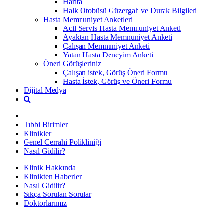
Harita
Halk Otobüsü Güzergah ve Durak Bilgileri
Hasta Memnuniyet Anketleri
Acil Servis Hasta Memnuniyet Anketi
Ayaktan Hasta Memnuniyet Anketi
Çalışan Memnuniyet Anketi
Yatan Hasta Deneyim Anketi
Öneri Görüşleriniz
Çalışan istek, Görüş Öneri Formu
Hasta İstek, Görüş ve Öneri Formu
Dijital Medya
Tıbbi Birimler
Klinikler
Genel Cerrahi Polikliniği
Nasıl Gidilir?
Klinik Hakkında
Klinikten Haberler
Nasıl Gidilir?
Sıkça Sorulan Sorular
Doktorlarımız