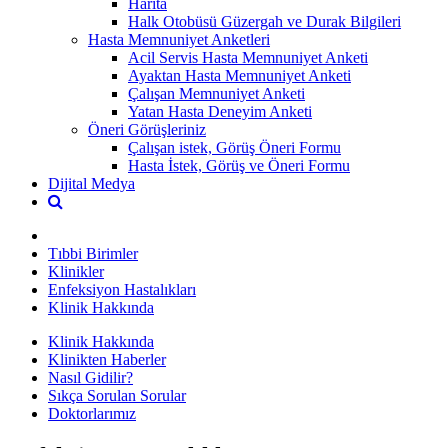
Harita
Halk Otobüsü Güzergah ve Durak Bilgileri
Hasta Memnuniyet Anketleri
Acil Servis Hasta Memnuniyet Anketi
Ayaktan Hasta Memnuniyet Anketi
Çalışan Memnuniyet Anketi
Yatan Hasta Deneyim Anketi
Öneri Görüşleriniz
Çalışan istek, Görüş Öneri Formu
Hasta İstek, Görüş ve Öneri Formu
Dijital Medya
Tıbbi Birimler
Klinikler
Enfeksiyon Hastalıkları
Klinik Hakkında
Klinik Hakkında
Klinikten Haberler
Nasıl Gidilir?
Sıkça Sorulan Sorular
Doktorlarımız