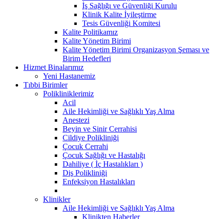
İş Sağlığı ve Güvenliği Kurulu
Klinik Kalite İyileştirme
Tesis Güvenliği Komitesi
Kalite Politikamız
Kalite Yönetim Birimi
Kalite Yönetim Birimi Organizasyon Şeması ve
Birim Hedefleri
Hizmet Binalarımız
Yeni Hastanemiz
Tıbbi Birimler
Polikliniklerimiz
Acil
Aile Hekimliği ve Sağlıklı Yaş Alma
Anestezi
Beyin ve Sinir Cerrahisi
Cildiye Polikliniği
Çocuk Cerrahi
Çocuk Sağlığı ve Hastalığı
Dahiliye ( İç Hastalıkları )
Diş Polikliniği
Enfeksiyon Hastalıkları
Klinikler
Aile Hekimliği ve Sağlıklı Yaş Alma
Klinikten Haberler