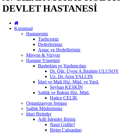
DEVLET HASTANESİ
Kurumsal
Hastanemiz
Tarihçemiz
Değerlerimiz
Amaç ve Hedeflerimiz
Misyon & Vizyon
Hastane Yönetimi
Başhekim ve Yardımcıları
Dr. Öğr. Üyesi A.İbrahim ULUSOY
Uz. Dr. Arzu YALÇIN
İdari ve Mali Hiz. Müd. ve Yard.
Seyhan KESKİN
Sağlık ve Bakım Hiz. Müd.
Hatice ÇELİK
Organizasyon Şeması
Sağlık Müdürümüz
İdari Birimler
Adli İşlemler Birimi
Nasıl Gidilir?
Birim Çalışanları