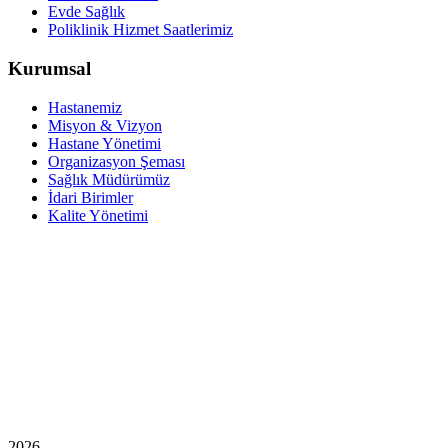
Evde Sağlık
Poliklinik Hizmet Saatlerimiz
Kurumsal
Hastanemiz
Misyon & Vizyon
Hastane Yönetimi
Organizasyon Şeması
Sağlık Müdürümüz
İdari Birimler
Kalite Yönetimi
2026