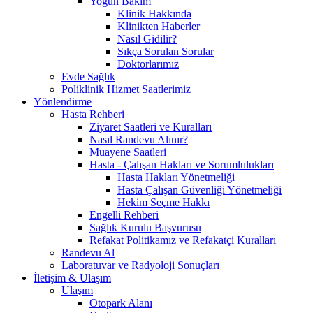
Yoğun Bakım
Klinik Hakkında
Klinikten Haberler
Nasıl Gidilir?
Sıkça Sorulan Sorular
Doktorlarımız
Evde Sağlık
Poliklinik Hizmet Saatlerimiz
Yönlendirme
Hasta Rehberi
Ziyaret Saatleri ve Kuralları
Nasıl Randevu Alınır?
Muayene Saatleri
Hasta - Çalışan Hakları ve Sorumlulukları
Hasta Hakları Yönetmeliği
Hasta Çalışan Güvenliği Yönetmeliği
Hekim Seçme Hakkı
Engelli Rehberi
Sağlık Kurulu Başvurusu
Refakat Politikamız ve Refakatçi Kuralları
Randevu Al
Laboratuvar ve Radyoloji Sonuçları
İletişim & Ulaşım
Ulaşım
Otopark Alanı