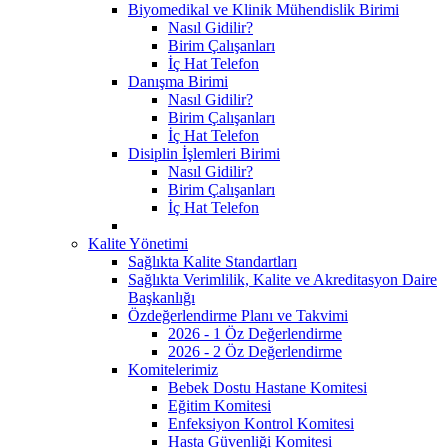
Biyomedikal ve Klinik Mühendislik Birimi
Nasıl Gidilir?
Birim Çalışanları
İç Hat Telefon
Danışma Birimi
Nasıl Gidilir?
Birim Çalışanları
İç Hat Telefon
Disiplin İşlemleri Birimi
Nasıl Gidilir?
Birim Çalışanları
İç Hat Telefon
Kalite Yönetimi
Sağlıkta Kalite Standartları
Sağlıkta Verimlilik, Kalite ve Akreditasyon Daire
Başkanlığı
Özdeğerlendirme Planı ve Takvimi
2026 - 1 Öz Değerlendirme
2026 - 2 Öz Değerlendirme
Komitelerimiz
Bebek Dostu Hastane Komitesi
Eğitim Komitesi
Enfeksiyon Kontrol Komitesi
Hasta Güvenliği Komitesi