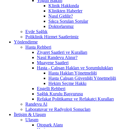
Yoğun Bakım
Klinik Hakkında
Klinikten Haberler
Nasıl Gidilir?
Sıkça Sorulan Sorular
Doktorlarımız
Evde Sağlık
Poliklinik Hizmet Saatlerimiz
Yönlendirme
Hasta Rehberi
Ziyaret Saatleri ve Kuralları
Nasıl Randevu Alınır?
Muayene Saatleri
Hasta - Çalışan Hakları ve Sorumlulukları
Hasta Hakları Yönetmeliği
Hasta Çalışan Güvenliği Yönetmeliği
Hekim Seçme Hakkı
Engelli Rehberi
Sağlık Kurulu Başvurusu
Refakat Politikamız ve Refakatçi Kuralları
Randevu Al
Laboratuvar ve Radyoloji Sonuçları
İletişim & Ulaşım
Ulaşım
Otopark Alanı