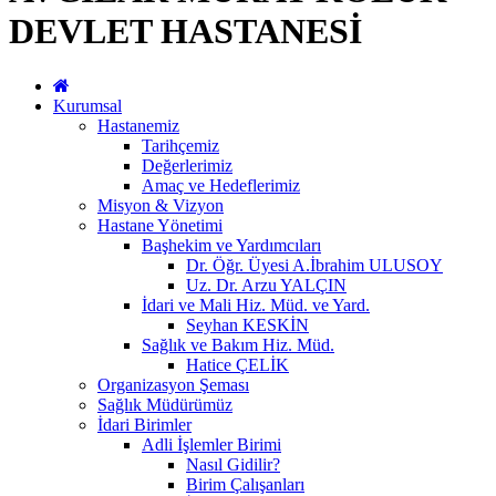
DEVLET HASTANESİ
Kurumsal
Hastanemiz
Tarihçemiz
Değerlerimiz
Amaç ve Hedeflerimiz
Misyon & Vizyon
Hastane Yönetimi
Başhekim ve Yardımcıları
Dr. Öğr. Üyesi A.İbrahim ULUSOY
Uz. Dr. Arzu YALÇIN
İdari ve Mali Hiz. Müd. ve Yard.
Seyhan KESKİN
Sağlık ve Bakım Hiz. Müd.
Hatice ÇELİK
Organizasyon Şeması
Sağlık Müdürümüz
İdari Birimler
Adli İşlemler Birimi
Nasıl Gidilir?
Birim Çalışanları