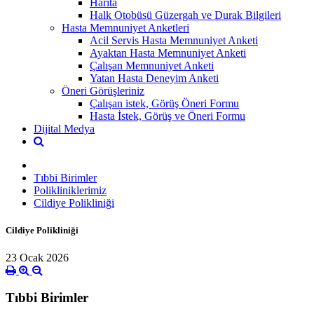
Harita
Halk Otobüsü Güzergah ve Durak Bilgileri
Hasta Memnuniyet Anketleri
Acil Servis Hasta Memnuniyet Anketi
Ayaktan Hasta Memnuniyet Anketi
Çalışan Memnuniyet Anketi
Yatan Hasta Deneyim Anketi
Öneri Görüşleriniz
Çalışan istek, Görüş Öneri Formu
Hasta İstek, Görüş ve Öneri Formu
Dijital Medya
Tıbbi Birimler
Polikliniklerimiz
Cildiye Polikliniği
Cildiye Polikliniği
23 Ocak 2026
Tıbbi Birimler