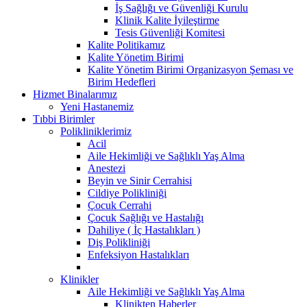
İş Sağlığı ve Güvenliği Kurulu
Klinik Kalite İyileştirme
Tesis Güvenliği Komitesi
Kalite Politikamız
Kalite Yönetim Birimi
Kalite Yönetim Birimi Organizasyon Şeması ve
Birim Hedefleri
Hizmet Binalarımız
Yeni Hastanemiz
Tıbbi Birimler
Polikliniklerimiz
Acil
Aile Hekimliği ve Sağlıklı Yaş Alma
Anestezi
Beyin ve Sinir Cerrahisi
Cildiye Polikliniği
Çocuk Cerrahi
Çocuk Sağlığı ve Hastalığı
Dahiliye ( İç Hastalıkları )
Diş Polikliniği
Enfeksiyon Hastalıkları
Klinikler
Aile Hekimliği ve Sağlıklı Yaş Alma
Klinikten Haberler