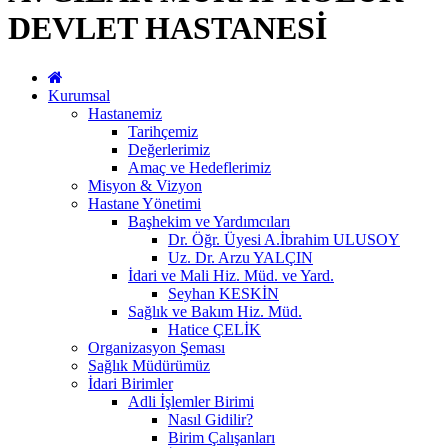
DEVLET HASTANESİ
Kurumsal
Hastanemiz
Tarihçemiz
Değerlerimiz
Amaç ve Hedeflerimiz
Misyon & Vizyon
Hastane Yönetimi
Başhekim ve Yardımcıları
Dr. Öğr. Üyesi A.İbrahim ULUSOY
Uz. Dr. Arzu YALÇIN
İdari ve Mali Hiz. Müd. ve Yard.
Seyhan KESKİN
Sağlık ve Bakım Hiz. Müd.
Hatice ÇELİK
Organizasyon Şeması
Sağlık Müdürümüz
İdari Birimler
Adli İşlemler Birimi
Nasıl Gidilir?
Birim Çalışanları