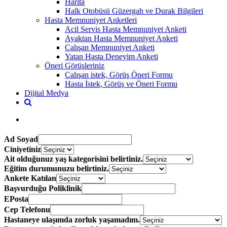
Harita
Halk Otobüsü Güzergah ve Durak Bilgileri
Hasta Memnuniyet Anketleri
Acil Servis Hasta Memnuniyet Anketi
Ayaktan Hasta Memnuniyet Anketi
Çalışan Memnuniyet Anketi
Yatan Hasta Deneyim Anketi
Öneri Görüşleriniz
Çalışan istek, Görüş Öneri Formu
Hasta İstek, Görüş ve Öneri Formu
Dijital Medya
Ad Soyad
Ciniyetiniz
Ait olduğunuz yaş kategorisini belirtiniz.
Eğitim durumunuzu belirtiniz.
Ankete Katılan
Başvurduğu Poliklinik
EPosta
Cep Telefonu
Hastaneye ulaşımda zorluk yaşamadım.