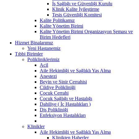
İş Sağlığı ve Güvenliği Kurulu
Klinik Kalite İyileştirme
Tesis Güvenliği Komitesi
Kalite Politikamız
Kalite Yönetim Birimi
Kalite Yönetim Birimi Organizasyon Şeması ve
Birim Hedefleri
Hizmet Binalarımız
Yeni Hastanemiz
Tıbbi Birimler
Polikliniklerimiz
Acil
Aile Hekimliği ve Sağlıklı Yaş Alma
Anestezi
Beyin ve Sinir Cerrahisi
Cildiye Polikliniği
Çocuk Cerrahi
Çocuk Sağlığı ve Hastalığı
Dahiliye ( İç Hastalıkları )
Diş Polikliniği
Enfeksiyon Hastalıkları
Klinikler
Aile Hekimliği ve Sağlıklı Yaş Alma
Klinikten Haberler