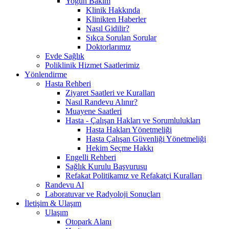
Yoğun Bakım
Klinik Hakkında
Klinikten Haberler
Nasıl Gidilir?
Sıkça Sorulan Sorular
Doktorlarımız
Evde Sağlık
Poliklinik Hizmet Saatlerimiz
Yönlendirme
Hasta Rehberi
Ziyaret Saatleri ve Kuralları
Nasıl Randevu Alınır?
Muayene Saatleri
Hasta - Çalışan Hakları ve Sorumlulukları
Hasta Hakları Yönetmeliği
Hasta Çalışan Güvenliği Yönetmeliği
Hekim Seçme Hakkı
Engelli Rehberi
Sağlık Kurulu Başvurusu
Refakat Politikamız ve Refakatçi Kuralları
Randevu Al
Laboratuvar ve Radyoloji Sonuçları
İletişim & Ulaşım
Ulaşım
Otopark Alanı