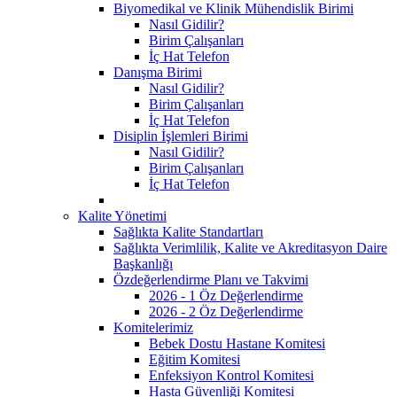
Biyomedikal ve Klinik Mühendislik Birimi
Nasıl Gidilir?
Birim Çalışanları
İç Hat Telefon
Danışma Birimi
Nasıl Gidilir?
Birim Çalışanları
İç Hat Telefon
Disiplin İşlemleri Birimi
Nasıl Gidilir?
Birim Çalışanları
İç Hat Telefon
Kalite Yönetimi
Sağlıkta Kalite Standartları
Sağlıkta Verimlilik, Kalite ve Akreditasyon Daire
Başkanlığı
Özdeğerlendirme Planı ve Takvimi
2026 - 1 Öz Değerlendirme
2026 - 2 Öz Değerlendirme
Komitelerimiz
Bebek Dostu Hastane Komitesi
Eğitim Komitesi
Enfeksiyon Kontrol Komitesi
Hasta Güvenliği Komitesi