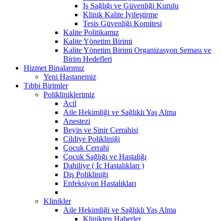
İş Sağlığı ve Güvenliği Kurulu
Klinik Kalite İyileştirme
Tesis Güvenliği Komitesi
Kalite Politikamız
Kalite Yönetim Birimi
Kalite Yönetim Birimi Organizasyon Şeması ve
Birim Hedefleri
Hizmet Binalarımız
Yeni Hastanemiz
Tıbbi Birimler
Polikliniklerimiz
Acil
Aile Hekimliği ve Sağlıklı Yaş Alma
Anestezi
Beyin ve Sinir Cerrahisi
Cildiye Polikliniği
Çocuk Cerrahi
Çocuk Sağlığı ve Hastalığı
Dahiliye ( İç Hastalıkları )
Diş Polikliniği
Enfeksiyon Hastalıkları
Klinikler
Aile Hekimliği ve Sağlıklı Yaş Alma
Klinikten Haberler