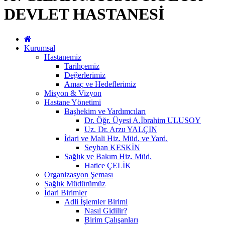
DEVLET HASTANESİ
Kurumsal
Hastanemiz
Tarihçemiz
Değerlerimiz
Amaç ve Hedeflerimiz
Misyon & Vizyon
Hastane Yönetimi
Başhekim ve Yardımcıları
Dr. Öğr. Üyesi A.İbrahim ULUSOY
Uz. Dr. Arzu YALÇIN
İdari ve Mali Hiz. Müd. ve Yard.
Seyhan KESKİN
Sağlık ve Bakım Hiz. Müd.
Hatice ÇELİK
Organizasyon Şeması
Sağlık Müdürümüz
İdari Birimler
Adli İşlemler Birimi
Nasıl Gidilir?
Birim Çalışanları