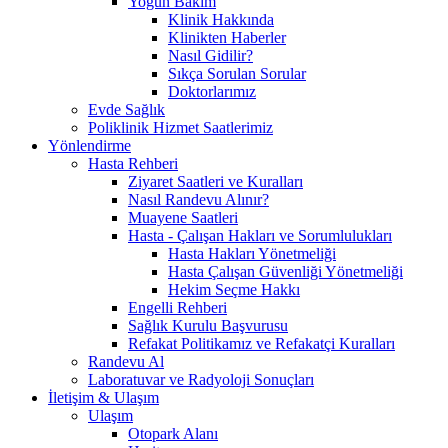
Yoğun Bakım
Klinik Hakkında
Klinikten Haberler
Nasıl Gidilir?
Sıkça Sorulan Sorular
Doktorlarımız
Evde Sağlık
Poliklinik Hizmet Saatlerimiz
Yönlendirme
Hasta Rehberi
Ziyaret Saatleri ve Kuralları
Nasıl Randevu Alınır?
Muayene Saatleri
Hasta - Çalışan Hakları ve Sorumlulukları
Hasta Hakları Yönetmeliği
Hasta Çalışan Güvenliği Yönetmeliği
Hekim Seçme Hakkı
Engelli Rehberi
Sağlık Kurulu Başvurusu
Refakat Politikamız ve Refakatçi Kuralları
Randevu Al
Laboratuvar ve Radyoloji Sonuçları
İletişim & Ulaşım
Ulaşım
Otopark Alanı