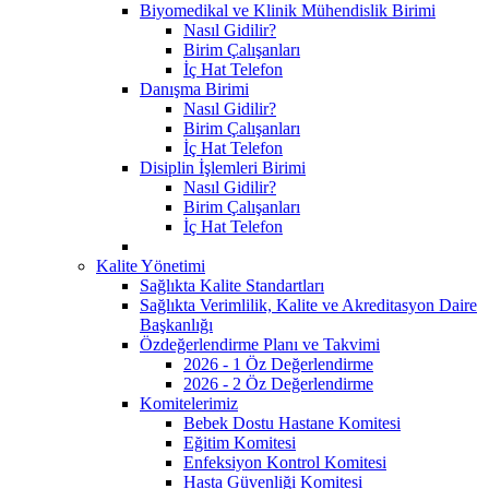
Biyomedikal ve Klinik Mühendislik Birimi
Nasıl Gidilir?
Birim Çalışanları
İç Hat Telefon
Danışma Birimi
Nasıl Gidilir?
Birim Çalışanları
İç Hat Telefon
Disiplin İşlemleri Birimi
Nasıl Gidilir?
Birim Çalışanları
İç Hat Telefon
Kalite Yönetimi
Sağlıkta Kalite Standartları
Sağlıkta Verimlilik, Kalite ve Akreditasyon Daire
Başkanlığı
Özdeğerlendirme Planı ve Takvimi
2026 - 1 Öz Değerlendirme
2026 - 2 Öz Değerlendirme
Komitelerimiz
Bebek Dostu Hastane Komitesi
Eğitim Komitesi
Enfeksiyon Kontrol Komitesi
Hasta Güvenliği Komitesi