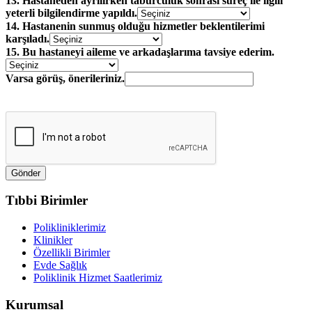
13. Hastaneden ayrılırken taburculuk sonrası süreç ile ilgili
yeterli bilgilendirme yapıldı.
14. Hastanenin sunmuş olduğu hizmetler beklentilerimi
karşıladı.
15. Bu hastaneyi aileme ve arkadaşlarıma tavsiye ederim.
Varsa görüş, önerileriniz.
Tıbbi Birimler
Polikliniklerimiz
Klinikler
Özellikli Birimler
Evde Sağlık
Poliklinik Hizmet Saatlerimiz
Kurumsal